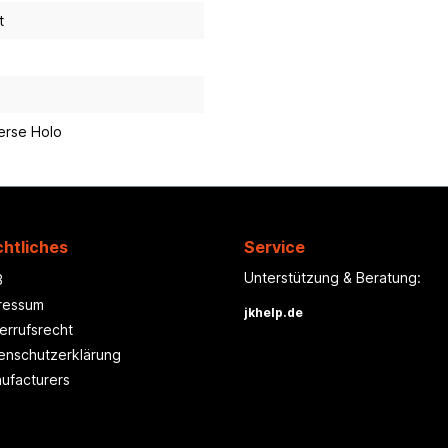
t
erse Holo
htliches
Service
Unterstützung & Beratung:
B
ressum
jkhelp.de
errufsrecht
enschutzerklärung
ufacturers