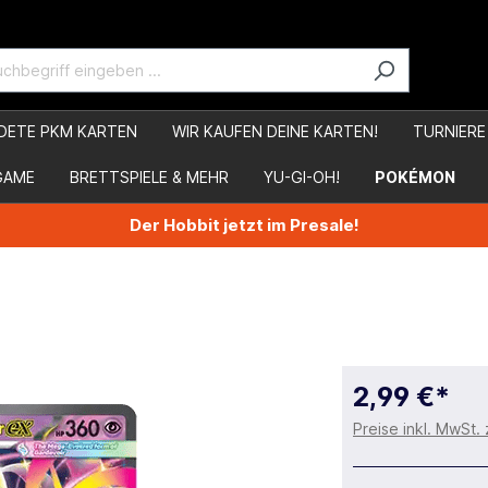
DETE PKM KARTEN
WIR KAUFEN DEINE KARTEN!
TURNIERE
GAME
BRETTSPIELE & MEHR
YU-GI-OH!
POKÉMON
Der Hobbit jetzt im Presale!
2,99 €*
Preise inkl. MwSt.