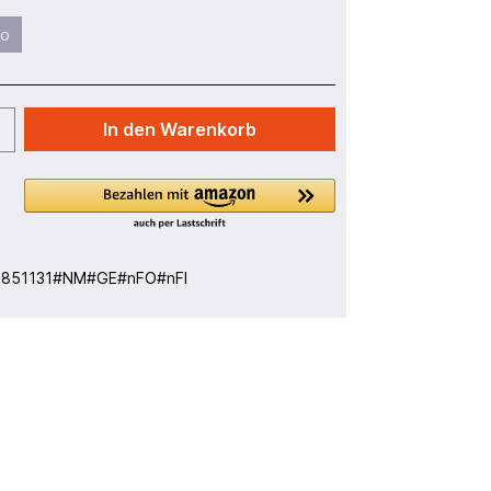
lo
In den Warenkorb
:
851131#NM#GE#nFO#nFI