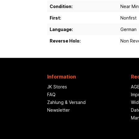
Condition:
Near Min
First:
Nonfirst
Language:
German
Reverse Holo:
Non Rev
Information
Rec
JK Stores
AG
FAQ
Imp
Zahlung & Versand
Wid
Newsletter
Dat
Man