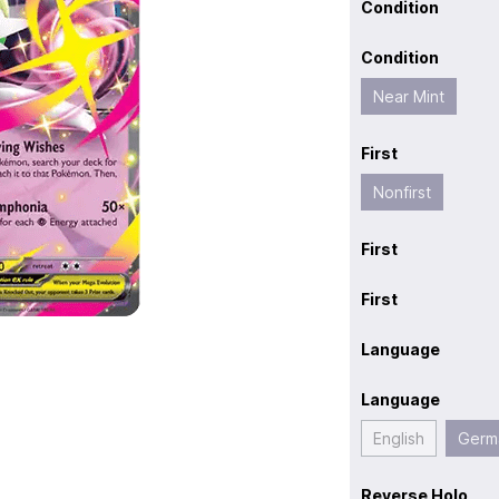
Condition
Condition
Near Mint
First
Nonfirst
First
First
Language
Language
English
Germ
Reverse Holo