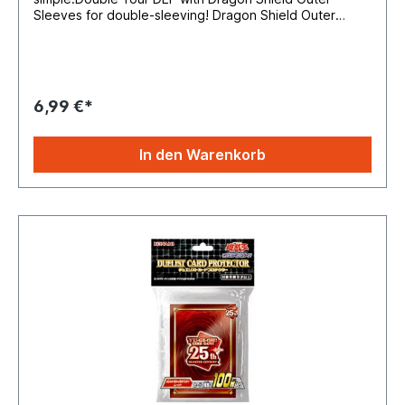
Sleeves for double-sleeving! Dragon Shield Outer
Sleeves Matte provide an extra layer of protection for
your sleeved cards and fit perfectly over all Dragon
Shield Japanese Size Sleeves.Inhalt: 60 Kartenhüllen
pro Packung passend für Yu-Gi-Oh! Karten (59mm x
86mm)Hüllengröße 65mm x 91mm
6,99 €*
In den Warenkorb