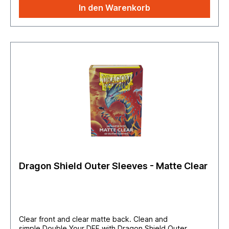
In den Warenkorb
Dragon Shield Outer Sleeves - Matte Clear
Clear front and clear matte back. Clean and
simple.Double Your DEF with Dragon Shield Outer