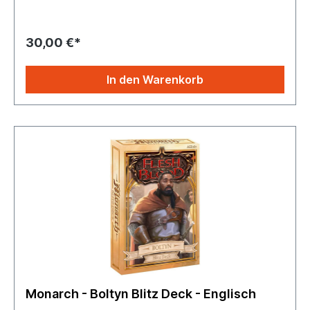
limitiert. Wer keinen Ablageplatz oder keine Karten
mehr hat, muss sich geschlagen geben.Vor der
nächsten Begegnung darf die Teamstrategie durch das
30,00 €*
Anwerben neuer Rekruten verändert und angepasst
werden. Mit jeder Turnierrunde dürfen maximal zwei
neue Karten hinzugefügt, aber beliebig viele entfernt
In den Warenkorb
werden. Setzen wir auf viele Spezialeffekte, die sich
gegenseitig begünstigen oder auf reine
Machtdemonstration mit hohen Zahlenwerten? Es zählt
allein der richtige Mix, denn nach dem Mischen sind T-
Rex, Gummiente und Staubsauger auf sich
gestellt.Begründung der Jury:„Challengers“ bietet ein
neues, frisches Konzept, das den Spieleabend zum
Event werden lässt – spannend und turbulent bis zum
letzten Duell zwischen den beiden Besten. Vor allem
große Gruppen haben Spaß an der aufgeladenen
Turnier-Atmosphäre, die durch die immer wieder neu
zusammengesetzten Einzelfehden entsteht. Die Vielfalt
der Kombinationsmöglichkeiten machen die Challenge
zu einem Vergnügen von hohem Wiederspielreiz.
Monarch - Boltyn Blitz Deck - Englisch