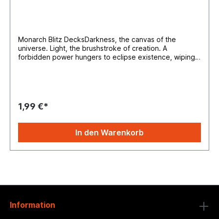
Monarch Blitz DecksDarkness, the canvas of the
universe. Light, the brushstroke of creation. A
forbidden power hungers to eclipse existence, wiping
the canvas clean. The soul of Rathe stands resolute, a
ray of hope to the artisans of civilization.Product
Configuration:265 cards in set16 cards per pack24
booster packs per display4 displays per caseSet
Composition:1 Fabled6 Legendary46 Majestic64
1,99 €*
Rares127 Commons18 Basic21 MarvelsRarity
Distribution:Rainbow Foil – 1 per packRare or higher – 2
per pack (1 Rare + 1 Rare or Majestic)Common – 11 per
In den Warenkorb
packBasic – 1 per packBasic / Expansion Slot / Marvel /
Legendary – 1 per pack
Information