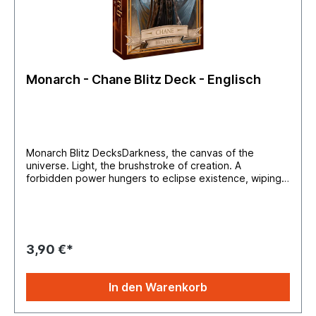
Monarch - Chane Blitz Deck - Englisch
Monarch Blitz DecksDarkness, the canvas of the
universe. Light, the brushstroke of creation. A
forbidden power hungers to eclipse existence, wiping
the canvas clean. The soul of Rathe stands resolute, a
ray of hope to the artisans of civilization.Product
Configuration:265 cards in set16 cards per pack24
booster packs per display4 displays per caseSet
Composition:1 Fabled6 Legendary46 Majestic64
3,90 €*
Rares127 Commons18 Basic21 MarvelsRarity
Distribution:Rainbow Foil – 1 per packRare or higher – 2
per pack (1 Rare + 1 Rare or Majestic)Common – 11 per
In den Warenkorb
packBasic – 1 per packBasic / Expansion Slot / Marvel /
Legendary – 1 per pack