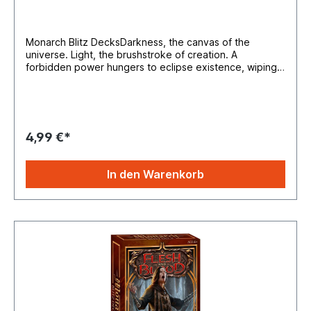
Monarch Blitz DecksDarkness, the canvas of the
universe. Light, the brushstroke of creation. A
forbidden power hungers to eclipse existence, wiping
the canvas clean. The soul of Rathe stands resolute, a
ray of hope to the artisans of civilization.Product
Configuration:265 cards in set16 cards per pack24
booster packs per display4 displays per caseSet
Composition:1 Fabled6 Legendary46 Majestic64
4,99 €*
Rares127 Commons18 Basic21 MarvelsRarity
Distribution:Rainbow Foil – 1 per packRare or higher – 2
per pack (1 Rare + 1 Rare or Majestic)Common – 11 per
In den Warenkorb
packBasic – 1 per packBasic / Expansion Slot / Marvel /
Legendary – 1 per pack