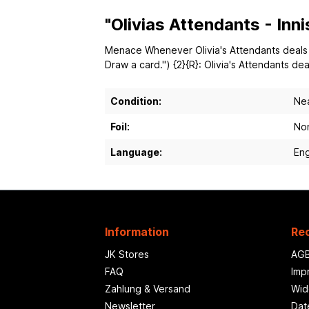
"Olivias Attendants - Inn
Menace Whenever Olivia's Attendants deals da
Draw a card.") {2}{R}: Olivia's Attendants de
Condition:
Nea
Foil:
Non
Language:
Eng
Information
Rec
JK Stores
AG
FAQ
Imp
Zahlung & Versand
Wid
Newsletter
Dat