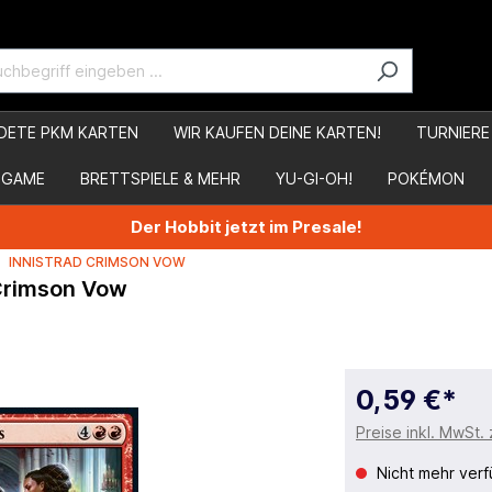
DETE PKM KARTEN
WIR KAUFEN DEINE KARTEN!
TURNIERE
 GAME
BRETTSPIELE & MEHR
YU-GI-OH!
POKÉMON
Der Hobbit jetzt im Presale!
INNISTRAD CRIMSON VOW
 Crimson Vow
0,59 €*
Preise inkl. MwSt.
Nicht mehr verf