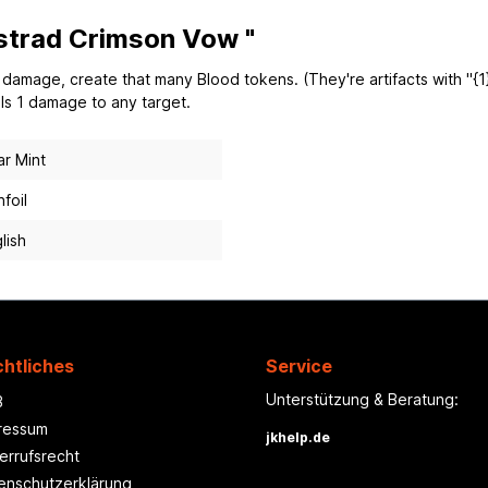
istrad Crimson Vow "
mage, create that many Blood tokens. (They're artifacts with "{1}, {T
als 1 damage to any target.
r Mint
foil
lish
htliches
Service
Unterstützung & Beratung:
B
ressum
jkhelp.de
errufsrecht
enschutzerklärung