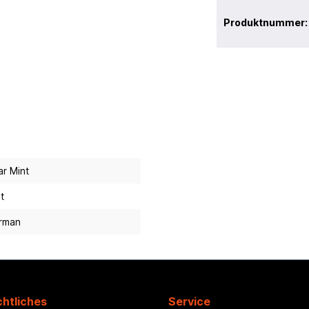
Produktnummer
r Mint
st
rman
htliches
Service