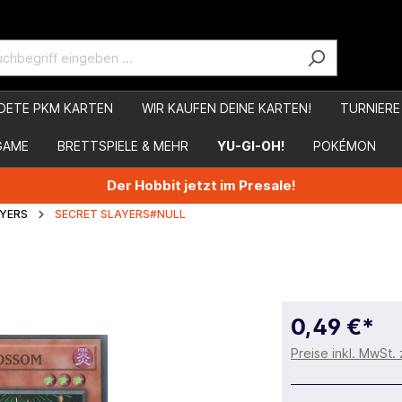
DETE PKM KARTEN
WIR KAUFEN DEINE KARTEN!
TURNIERE
GAME
BRETTSPIELE & MEHR
YU-GI-OH!
POKÉMON
Der Hobbit jetzt im Presale!
AYERS
SECRET SLAYERS#NULL
0,49 €*
Preise inkl. MwSt.