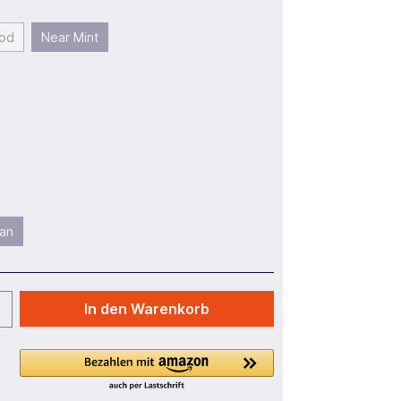
od
Near Mint
an
In den Warenkorb