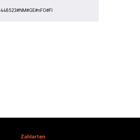
:
448523#NM#GE#nFO#FI
Zahlarten