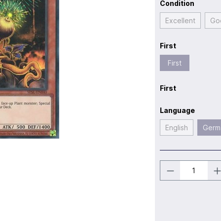
Condition
Excellent
Go
First
First
First
Language
English
Germ