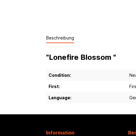
Beschreibung
"Lonefire Blossom "
Condition:
Nea
First:
Fir
Language:
Ge
Information
Rec