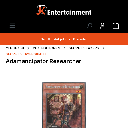
Der Hobbit jetzt im Presale!
YU-GI-OH!
YGO EDITIONEN
SECRET SLAYERS
SECRET SLAYERS#NULL
Adamancipator Researcher