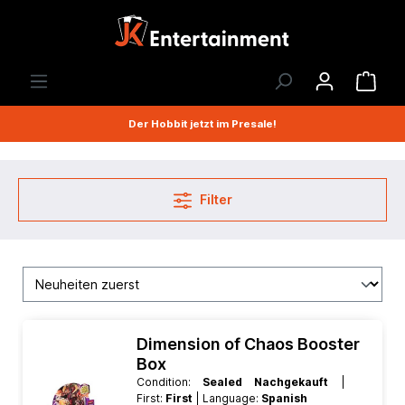
Der Hobbit jetzt im Presale!
Filter
Dimension of Chaos Booster
Box
Condition:
Sealed Nachgekauft
|
First:
First
| Language:
Spanish