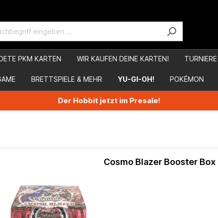
DETE PKM KARTEN
WIR KAUFEN DEINE KARTEN!
TURNIERE
GAME
BRETTSPIELE & MEHR
YU-GI-OH!
POKÉMON
Der Hobbit jetzt im Presale!
Cosmo Blazer Booster Box