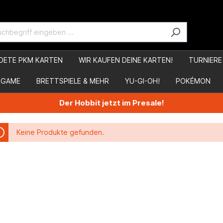
DETE PKM KARTEN
WIR KAUFEN DEINE KARTEN!
TURNIERE
 GAME
BRETTSPIELE & MEHR
YU-GI-OH!
POKÉMON
Der Hobbit jetzt im Presale!
Keine Produkte gefunden.