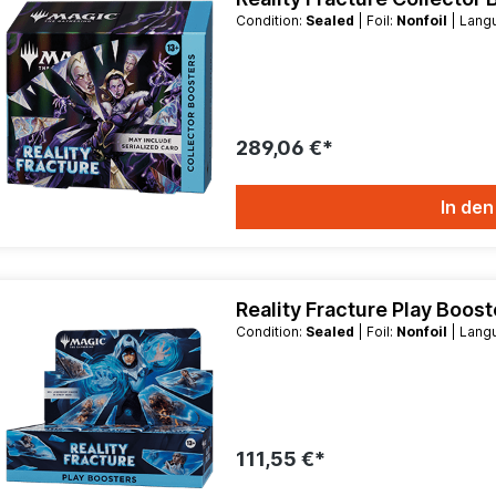
Condition:
Sealed
| Foil:
Nonfoil
| Lan
289,06 €*
In de
Reality Fracture Play Boos
Condition:
Sealed
| Foil:
Nonfoil
| Lan
111,55 €*