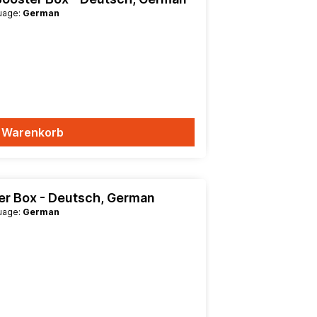
guage:
German
n Warenkorb
ter Box - Deutsch, German
guage:
German