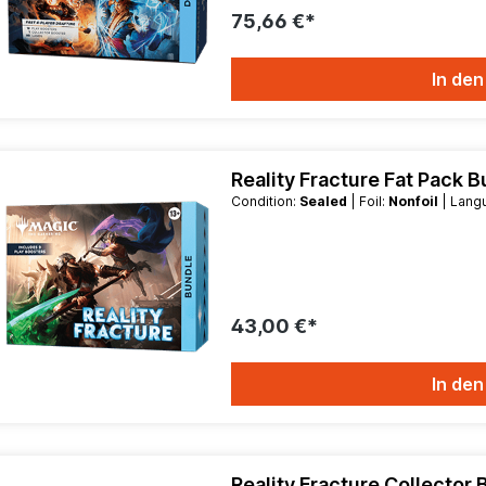
75,66 €*
In de
Reality Fracture Fat Pack 
Condition:
Sealed
| Foil:
Nonfoil
| Lan
43,00 €*
In de
Reality Fracture Collector