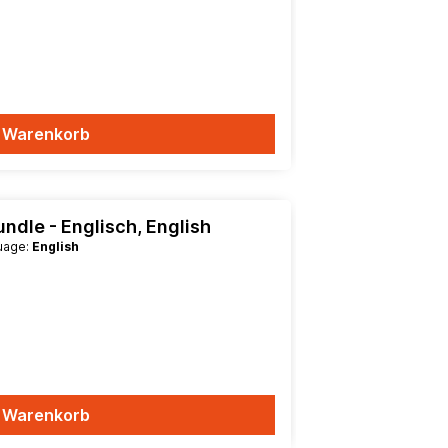
n Warenkorb
undle - Englisch, English
guage:
English
n Warenkorb