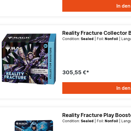
In de
Reality Fracture Collector 
Condition:
Sealed
| Foil:
Nonfoil
| Lan
305,55 €*
In de
Reality Fracture Play Boost
Condition:
Sealed
| Foil:
Nonfoil
| Lan