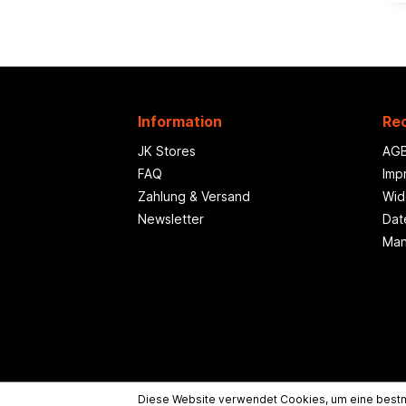
Information
Rec
JK Stores
AG
FAQ
Imp
Zahlung & Versand
Wid
Newsletter
Dat
Man
Diese Website verwendet Cookies, um eine bestm