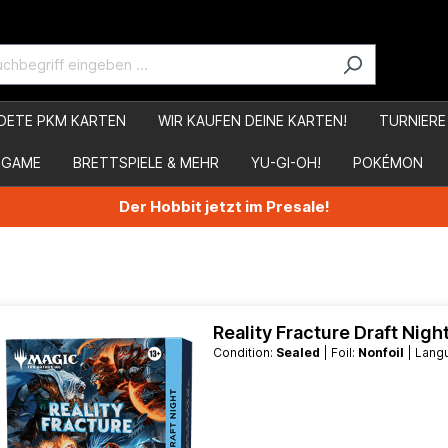
DETE PKM KARTEN
WIR KAUFEN DEINE KARTEN!
TURNIERE
 GAME
BRETTSPIELE & MEHR
YU-GI-OH!
POKÉMON
Der Hobbit jetzt im Presale!
Reality Fracture Draft Nigh
Condition:
Sealed
| Foil:
Nonfoil
| Lan