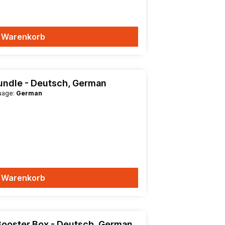
n Warenkorb
Bundle - Deutsch, German
guage:
German
n Warenkorb
 Booster Box - Deutsch, German