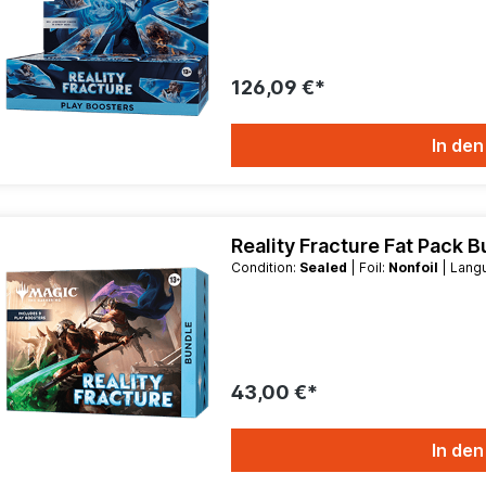
126,09 €*
In de
Reality Fracture Fat Pack B
Condition:
Sealed
| Foil:
Nonfoil
| Lan
43,00 €*
In de