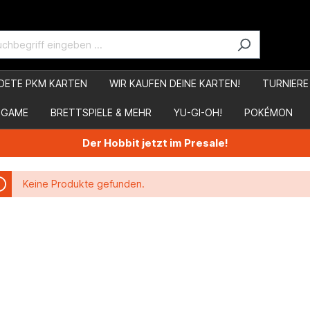
DETE PKM KARTEN
WIR KAUFEN DEINE KARTEN!
TURNIERE
 GAME
BRETTSPIELE & MEHR
YU-GI-OH!
POKÉMON
Der Hobbit jetzt im Presale!
Keine Produkte gefunden.