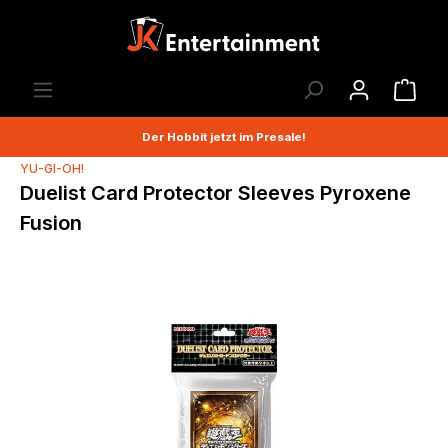
Der Hobbit jetzt im Presale!
YU-GI-OH!
Duelist Card Protector Sleeves Pyroxene
Fusion