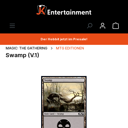
Der Hobbit jetzt im Presale!
MAGIC: THE GATHERING
MTG EDITIONEN
Swamp (V.1)