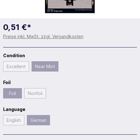
0,51 €*
Preise inkl. MwSt. zzgl. Versandkosten
Condition
Excellent
Near Mint
Foil
Foil
Nonfoil
Language
English
German