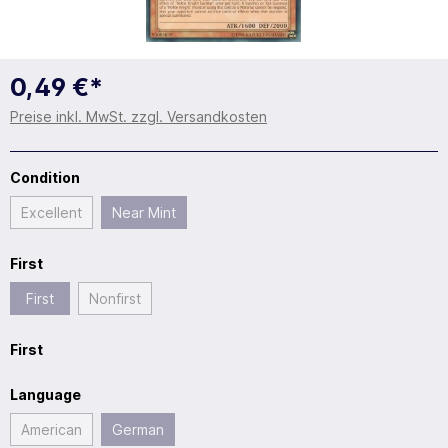
0,49 €*
Preise inkl. MwSt. zzgl. Versandkosten
Condition
Excellent
Near Mint
First
First
Nonfirst
First
Language
American
German