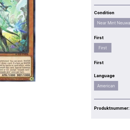
Condition
Near Mint Neuwa
First
First
First
Language
American
Produktnummer