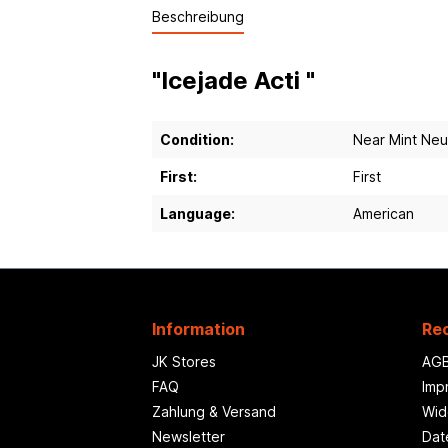
Beschreibung
"Icejade Acti "
Condition:
Near Mint Ne
First:
First
Language:
American
Information
Rec
JK Stores
AG
FAQ
Imp
Zahlung & Versand
Wid
Newsletter
Dat