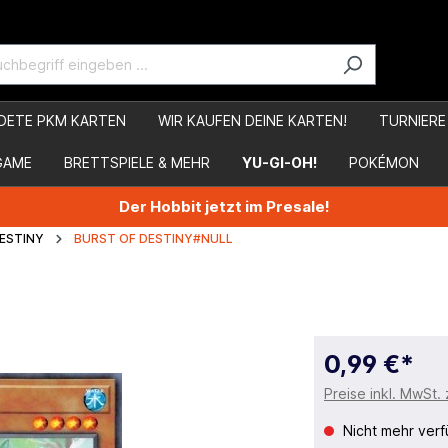
DETE PKM KARTEN
WIR KAUFEN DEINE KARTEN!
TURNIERE
GAME
BRETTSPIELE & MEHR
YU-GI-OH!
POKÉMON
Der Hobbit jetzt im Presale!
ESTINY
BURST OF DESTINY#NULL
0,99 €*
Preise inkl. MwSt.
Nicht mehr verf