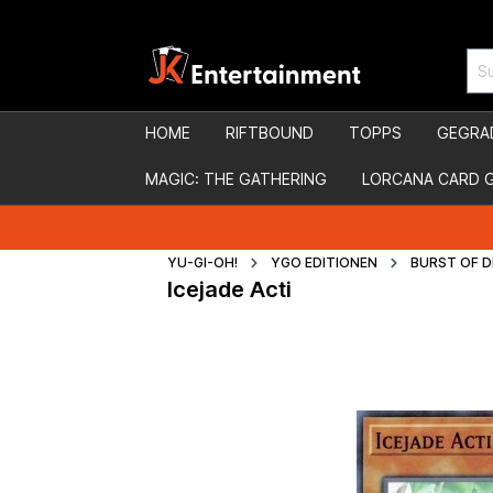
HOME
RIFTBOUND
TOPPS
GEGRA
MAGIC: THE GATHERING
LORCANA CARD 
YU-GI-OH!
YGO EDITIONEN
BURST OF D
Icejade Acti