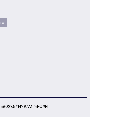
re
:
580285#NN#AM#nFO#FI