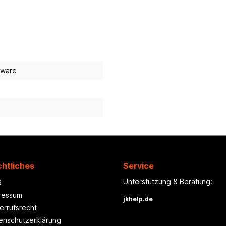
uware
htliches
Service
Unterstützung & Beratung:
B
ressum
jkhelp.de
errufsrecht
enschutzerklärung