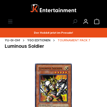
Der Hobbit jetzt im Presale!
YU-GI-OH!
YGO EDITIONEN
TOURNAMENT PACK 7
Luminous Soldier