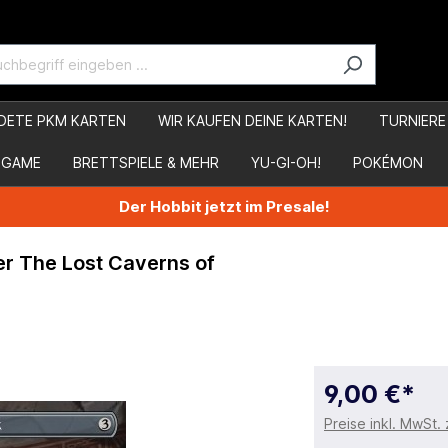
DETE PKM KARTEN
WIR KAUFEN DEINE KARTEN!
TURNIERE
 GAME
BRETTSPIELE & MEHR
YU-GI-OH!
POKÉMON
Der Hobbit jetzt im Presale!
r The Lost Caverns of
9,00 €*
Preise inkl. MwSt.