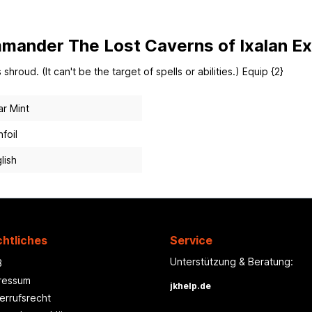
mander The Lost Caverns of Ixalan Ex
roud. (It can't be the target of spells or abilities.) Equip {2}
r Mint
foil
lish
htliches
Service
Unterstützung & Beratung:
B
ressum
jkhelp.de
errufsrecht