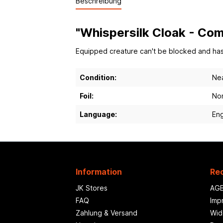
Beschreibung
"Whispersilk Cloak - Com
Equipped creature can't be blocked and has sh
Condition:
Nea
Foil:
Non
Language:
Eng
Information
Rec
JK Stores
AG
FAQ
Imp
Zahlung & Versand
Wid