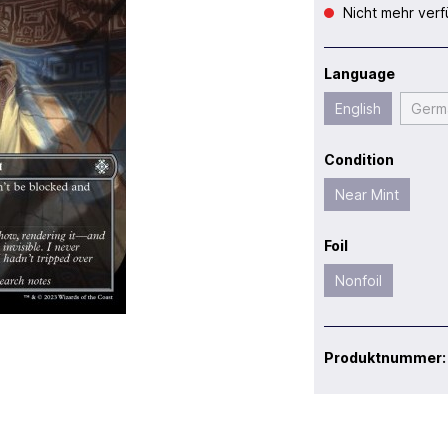
Nicht mehr verf
Language
English
Germ
Condition
Near Mint
Foil
Nonfoil
Produktnummer