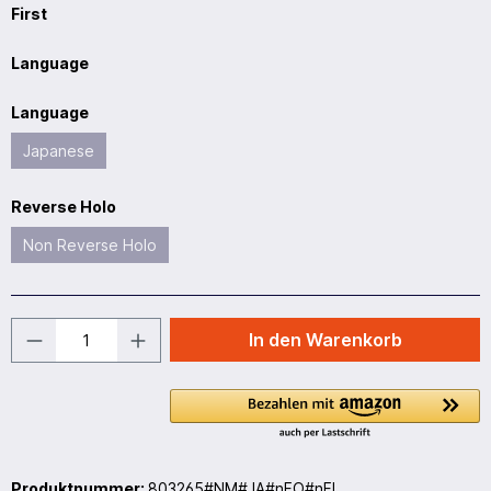
First
Language
Language
Japanese
Reverse Holo
Non Reverse Holo
In den Warenkorb
Produktnummer:
803265#NM#JA#nFO#nFI