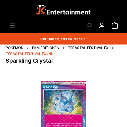
Der Hobbit jetzt im Presale!
POKÉMON
PKM EDITIONEN
TERASTAL FESTIVAL EX
TERASTAL FESTIVAL EX#NULL
Sparkling Crystal