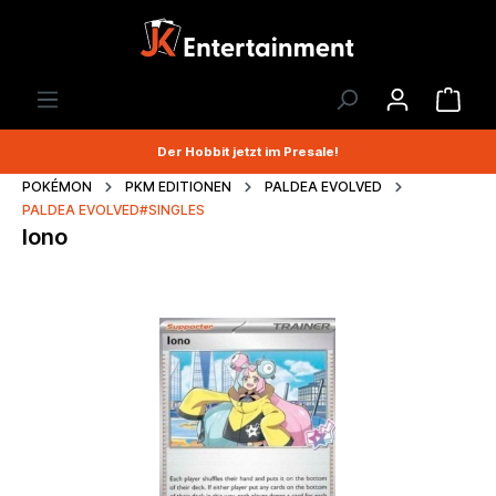
Der Hobbit jetzt im Presale!
POKÉMON
PKM EDITIONEN
PALDEA EVOLVED
PALDEA EVOLVED#SINGLES
Iono