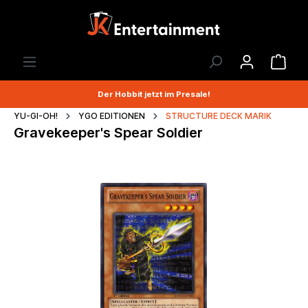
Der Hobbit jetzt im Presale!
YU-GI-OH!
YGO EDITIONEN
STRUCTURE DECK MARIK
Gravekeeper's Spear Soldier