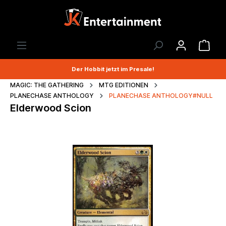
Der Hobbit jetzt im Presale!
MAGIC: THE GATHERING
MTG EDITIONEN
PLANECHASE ANTHOLOGY
PLANECHASE ANTHOLOGY#NULL
Elderwood Scion