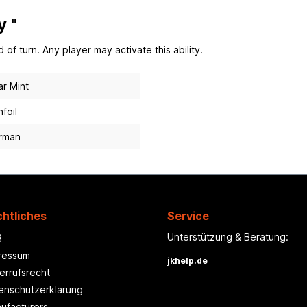
y "
 of turn. Any player may activate this ability.
r Mint
foil
rman
htliches
Service
Unterstützung & Beratung:
B
ressum
jkhelp.de
errufsrecht
enschutzerklärung
ufacturers