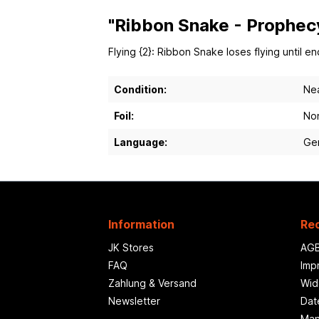
"Ribbon Snake - Prophec
Flying {2}: Ribbon Snake loses flying until end
Condition:
Nea
Foil:
Non
Language:
Ge
Information
Rec
JK Stores
AG
FAQ
Imp
Zahlung & Versand
Wid
Newsletter
Dat
Man