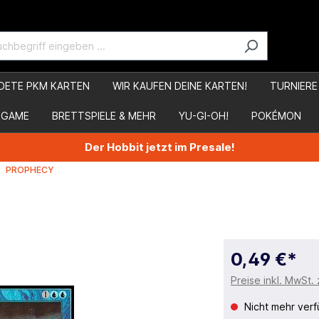
DETE PKM KARTEN
WIR KAUFEN DEINE KARTEN!
TURNIERE
 GAME
BRETTSPIELE & MEHR
YU-GI-OH!
POKÉMON
Der Hobbit jetzt im Presale!
PROPHECY
0,49 €*
Preise inkl. MwSt.
Nicht mehr verf