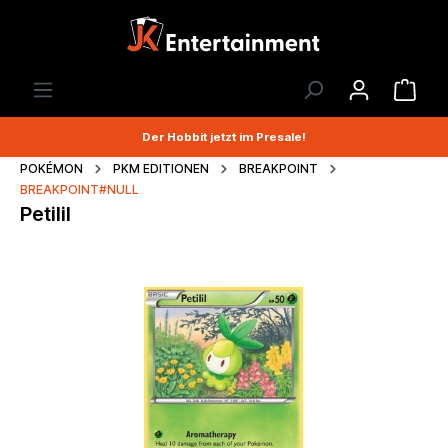
Der Hobbit jetzt im Presale!
POKÉMON
PKM EDITIONEN
BREAKPOINT
BREAKPOINT#NULL
Petilil