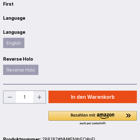
First
Language
Language
English
Reverse Holo
Reverse Holo
In den Warenkorb
Produktnummer:
288182#NM#EN#rFO#nFI