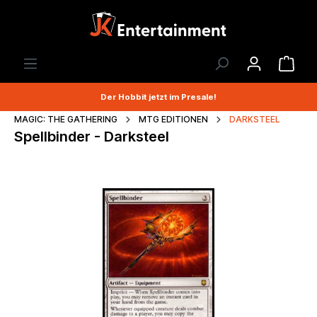
Der Hobbit jetzt im Presale!
MAGIC: THE GATHERING
MTG EDITIONEN
DARKSTEEL
Spellbinder - Darksteel