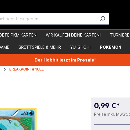
DETE PKM KARTEN
WIR KAUFEN DEINE KARTEN!
TURNIERE
GAME
BRETTSPIELE & MEHR
YU-GI-OH!
POKÉMON
Der Hobbit jetzt im Presale!
T
BREAKPOINT#NULL
0,99 €*
Preise inkl. MwSt.