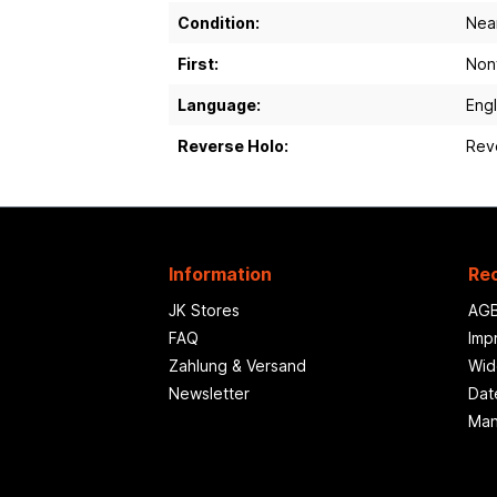
Condition:
Nea
First:
Nonf
Language:
Engl
Reverse Holo:
Rev
Information
Rec
JK Stores
AG
FAQ
Imp
Zahlung & Versand
Wid
Newsletter
Dat
Man