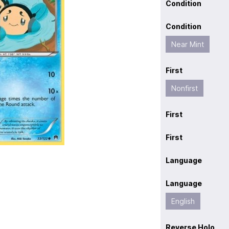
Condition
Condition
Near Mint
First
Nonfirst
First
First
Language
Language
English
Reverse Holo