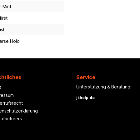
r Mint
irst
ish
erse Holo
htliches
Service
Unterstützung & Beratung:
B
ressum
jkhelp.de
errufsrecht
enschutzerklärung
ufacturers