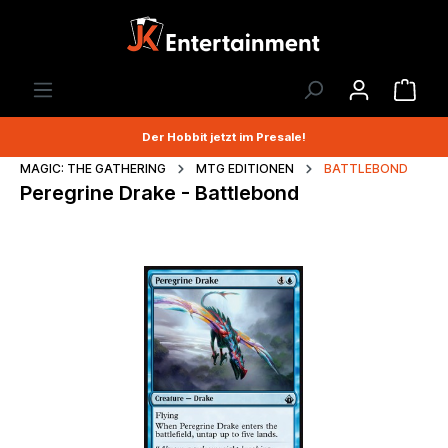
Der Hobbit jetzt im Presale!
MAGIC: THE GATHERING
MTG EDITIONEN
BATTLEBOND
Peregrine Drake - Battlebond