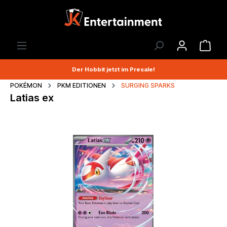
Der Hobbit jetzt im Presale!
POKÉMON
PKM EDITIONEN
SURGING SPARKS
Latias ex