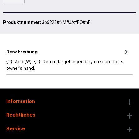
Produktnummer:
366223#NM#JA#FO#nFI
Beschreibung
{T}: Add {W}. {T}: Return target legendary creature to its
owner's hand.
Information
Rechtliches
Service