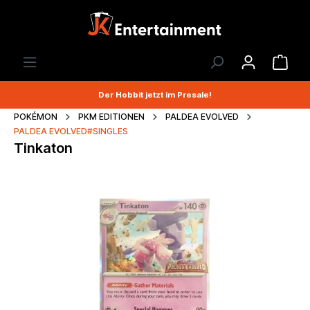
Der Hobbit jetzt im Presale!
POKÉMON
PKM EDITIONEN
PALDEA EVOLVED
PALDEA EVOLVED#SINGLES
Tinkaton