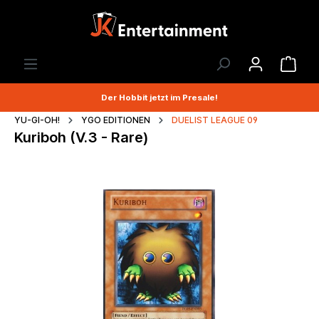
Der Hobbit jetzt im Presale!
YU-GI-OH!
YGO EDITIONEN
DUELIST LEAGUE 09
Kuriboh (V.3 - Rare)