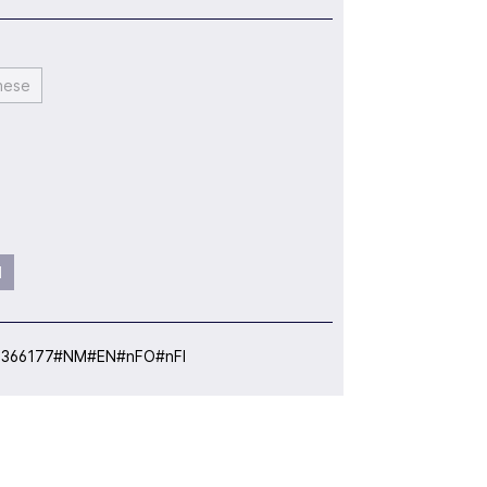
nese
l
:
366177#NM#EN#nFO#nFI