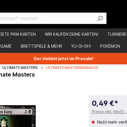
DETE PKM KARTEN
WIR KAUFEN DEINE KARTEN!
TURNIERE
 GAME
BRETTSPIELE & MEHR
YU-GI-OH!
POKÉMON
Der Hobbit jetzt im Presale!
ULTIMATE MASTERS
ULTIMATE MASTERS#SINGLES
imate Masters
0,49 €*
Preise inkl. MwSt.
Nicht mehr verf