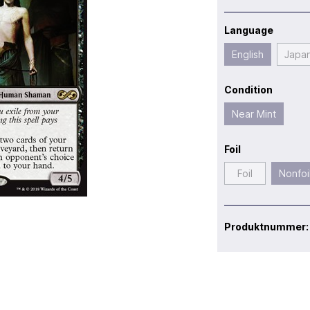
Language
English
Japa
Condition
Near Mint
Foil
Foil
Nonfoi
Produktnummer