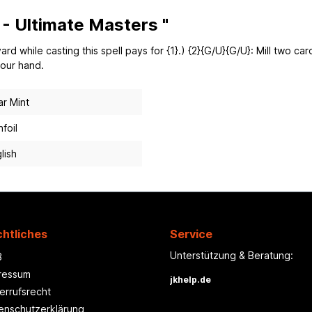
 - Ultimate Masters "
d while casting this spell pays for {1}.) {2}{G/U}{G/U}: Mill two car
our hand.
r Mint
foil
lish
htliches
Service
Unterstützung & Beratung:
B
ressum
jkhelp.de
errufsrecht
enschutzerklärung