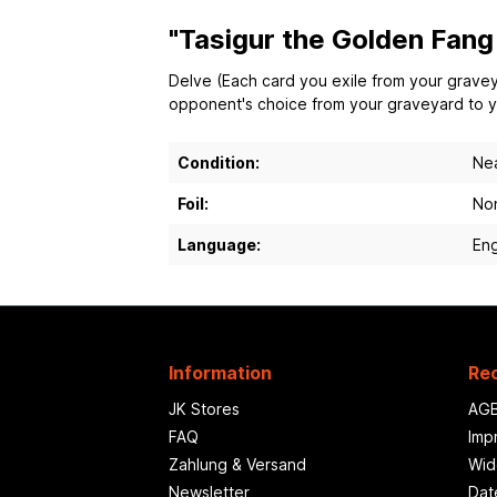
"Tasigur the Golden Fang
Delve (Each card you exile from your graveyar
opponent's choice from your graveyard to y
Condition:
Nea
Foil:
Non
Language:
Eng
Information
Rec
JK Stores
AG
FAQ
Imp
Zahlung & Versand
Wid
Newsletter
Dat