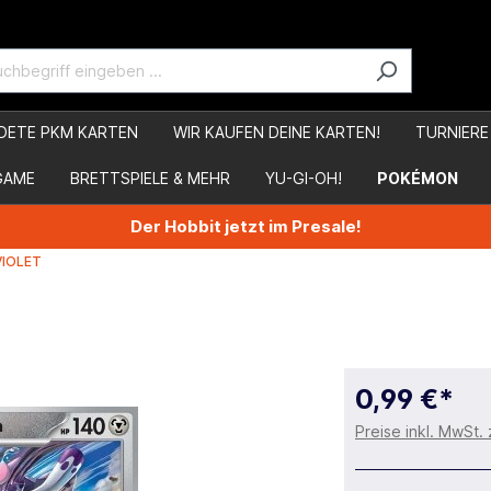
DETE PKM KARTEN
WIR KAUFEN DEINE KARTEN!
TURNIERE
GAME
BRETTSPIELE & MEHR
YU-GI-OH!
POKÉMON
Der Hobbit jetzt im Presale!
VIOLET
0,99 €*
Preise inkl. MwSt.