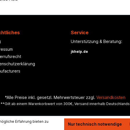
htliches
Service
Unterstützung & Beratung:
B
ressum
jkhelp.de
errufsrecht
enschutzerklärung
ufacturers
*Alle Preise inkl. gesetzl. Mehrwertsteuer zzgl.
Versandkosten
**Gilt ab einem Warenkorbwert von 300€, Versand innerhalb Deutschlands
ögliche Erfahrung bieten zu
Nur technisch notwendige