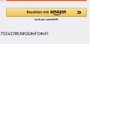
:
702437#EX#GE#nFO#nFI