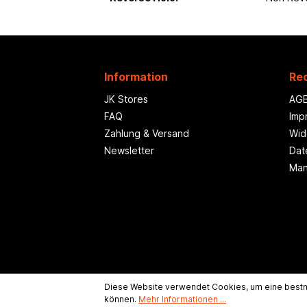
Information
Rec
JK Stores
AG
FAQ
Imp
Zahlung & Versand
Wid
Newsletter
Dat
Man
Diese Website verwendet Cookies, um eine bestm
können.
Mehr Informationen ...