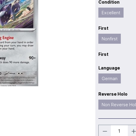
Condition
Excellent
First
Nonfirst
First
Language
German
Reverse Holo
Non Reverse Ho