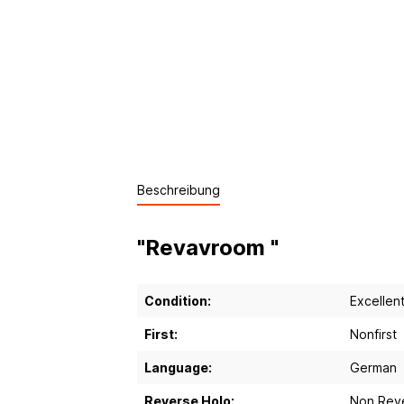
Beschreibung
"Revavroom "
Condition:
Excellen
First:
Nonfirst
Language:
German
Reverse Holo:
Non Rev