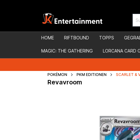
HOME
RIFTBOUND
TOPPS
GEGRA
MAGIC: THE GATHERING
LORCANA CARD 
POKÉMON
PKM EDITIONEN
SCARLET & 
Revavroom