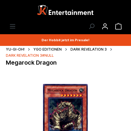
Der Hobbit jetzt im Presale!
YU-GI-OH!
YGO EDITIONEN
DARK REVELATION 3
DARK REVELATION 3#NULL
Megarock Dragon