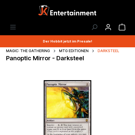
Der Hobbit jetzt im Presale!
MAGIC: THE GATHERING
MTG EDITIONEN
DARKSTEEL
Panoptic Mirror - Darksteel