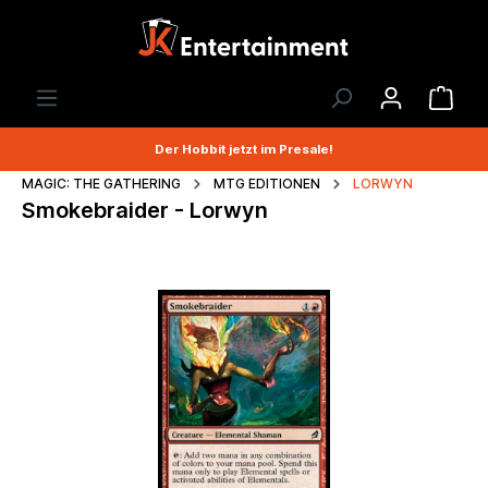
Der Hobbit jetzt im Presale!
MAGIC: THE GATHERING
MTG EDITIONEN
LORWYN
Smokebraider - Lorwyn