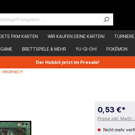
DETE PKM KARTEN
WIR KAUFEN DEINE KARTEN!
TURNIERE
 GAME
BRETTSPIELE & MEHR
YU-GI-OH!
POKÉMON
Der Hobbit jetzt im Presale!
PROPHECY
0,53 €*
Preise inkl. MwSt.
Nicht mehr verf