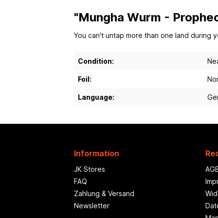
"Mungha Wurm - Prophec
You can't untap more than one land during y
Condition:
Nea
Foil:
Non
Language:
Ge
Information
Rec
JK Stores
AG
FAQ
Imp
Zahlung & Versand
Wid
Newsletter
Dat
Man