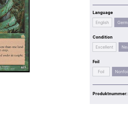
Language
English
Germ
Condition
Excellent
Nea
Foil
Foil
Nonfoi
Produktnummer