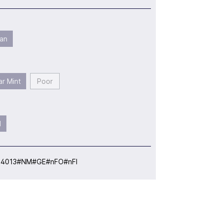
an
r Mint
Poor
l
:
4013#NM#GE#nFO#nFI