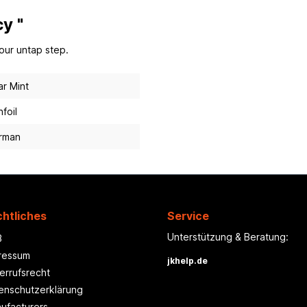
y "
our untap step.
r Mint
foil
rman
htliches
Service
Unterstützung & Beratung:
B
ressum
jkhelp.de
errufsrecht
enschutzerklärung
ufacturers