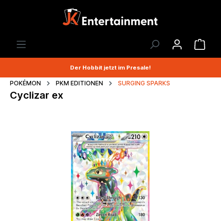
Der Hobbit jetzt im Presale!
POKÉMON
PKM EDITIONEN
SURGING SPARKS
Cyclizar ex