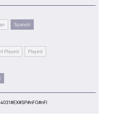
an
Spanish
ht Played
Played
l
:
4031#EX#SP#nFO#nFI