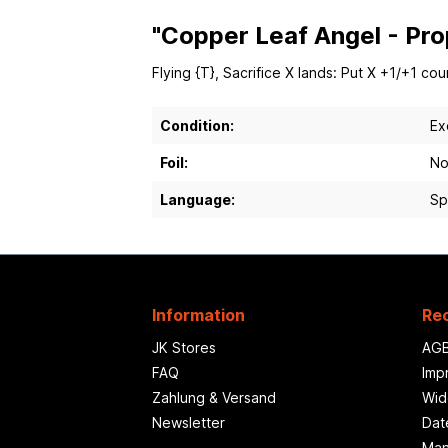
"Copper Leaf Angel - Pro
Flying {T}, Sacrifice X lands: Put X +1/+1 c
Condition:
Ex
Foil:
No
Language:
Sp
Information
Rec
JK Stores
AG
FAQ
Imp
Zahlung & Versand
Wid
Newsletter
Dat
Man