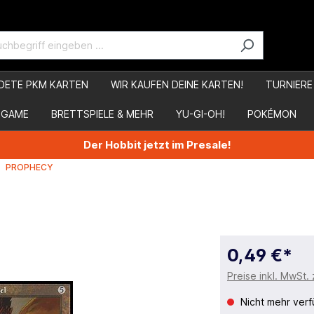
DETE PKM KARTEN
WIR KAUFEN DEINE KARTEN!
TURNIERE
 GAME
BRETTSPIELE & MEHR
YU-GI-OH!
POKÉMON
Der Hobbit jetzt im Presale!
PROPHECY
0,49 €*
Preise inkl. MwSt.
Nicht mehr verf