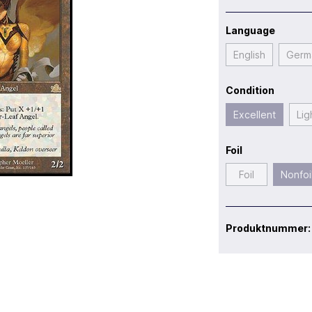
Language
English
Germ
Condition
Excellent
Lig
Foil
Foil
Nonfoi
Produktnummer