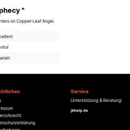
phecy "
ounters on Copper-Leaf Angel.
cellent
nfoil
anish
htliches
Service
Unterstützung & Beratung:
B
ressum
jkhelp.de
errufsrecht
enschutzerklärung
ufacturers