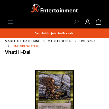
Der Hobbit jetzt im Presale!
MAGIC: THE GATHERING
MTG EDITIONEN
TIME SPIRAL
TIME SPIRAL#NULL
Vhati il-Dal