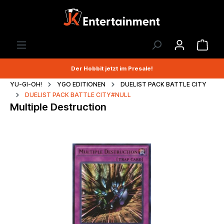
Der Hobbit jetzt im Presale!
YU-GI-OH!
YGO EDITIONEN
DUELIST PACK BATTLE CITY
DUELIST PACK BATTLE CITY#NULL
Multiple Destruction