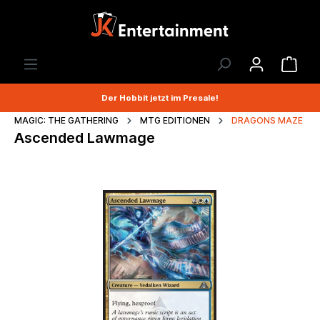
Der Hobbit jetzt im Presale!
MAGIC: THE GATHERING
MTG EDITIONEN
DRAGONS MAZE
Ascended Lawmage