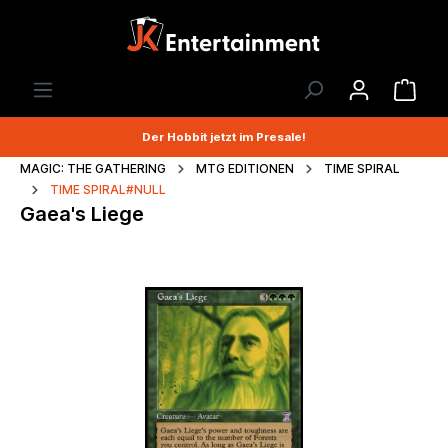
Der Hobbit jetzt im Presale!
MAGIC: THE GATHERING
MTG EDITIONEN
TIME SPIRAL
TIME SPIRAL#NULL
Gaea's Liege