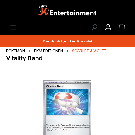
Der Hobbit jetzt im Presale!
POKÉMON
PKM EDITIONEN
SCARLET & VIOLET
Vitality Band