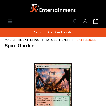
Der Hobbit jetzt im Presale!
MAGIC: THE GATHERING
MTG EDITIONEN
BATTLEBOND
Spire Garden