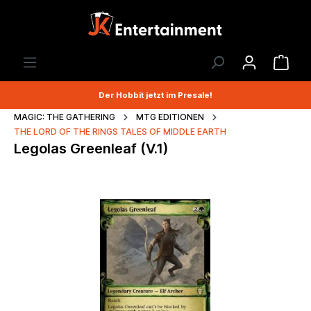
Der Hobbit jetzt im Presale!
MAGIC: THE GATHERING
MTG EDITIONEN
THE LORD OF THE RINGS TALES OF MIDDLE EARTH
Legolas Greenleaf (V.1)