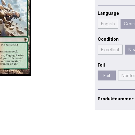
Language
English
Germ
Condition
Excellent
Nea
Foil
Foil
Nonfoi
Produktnummer