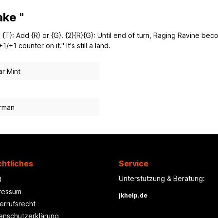
ke "
 {T}: Add {R} or {G}. {2}{R}{G}: Until end of turn, Raging Ravine b
+1 counter on it." It's still a land.
r Mint
rman
htliches
Service
Unterstützung & Beratung:
B
ressum
jkhelp.de
errufsrecht
enschutzerklärung