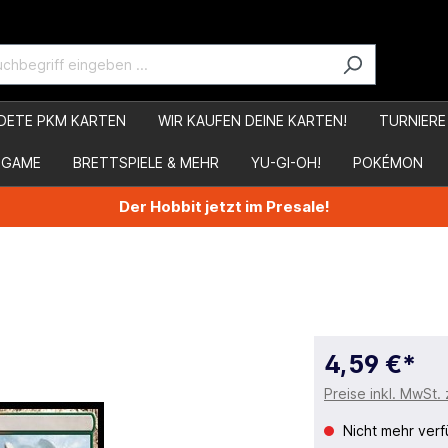
DETE PKM KARTEN
WIR KAUFEN DEINE KARTEN!
TURNIERE
 GAME
BRETTSPIELE & MEHR
YU-GI-OH!
POKÉMON
Der Hobbit jetzt im Presale!
4,59 €*
Preise inkl. MwSt.
Nicht mehr verf