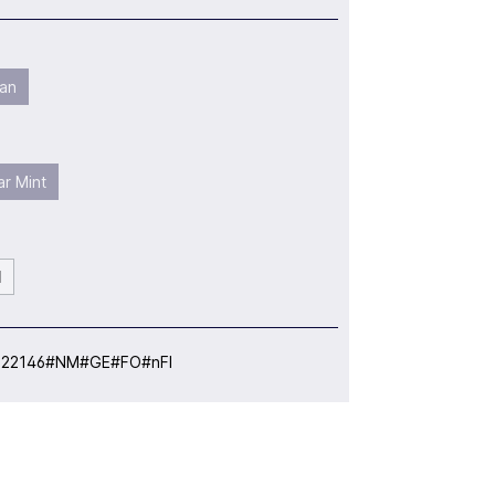
an
r Mint
l
:
22146#NM#GE#FO#nFI