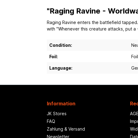
"Raging Ravine - Worldwa
Raging Ravine enters the battlefield tapped.
with "Whenever this creature attacks, put a +1/
Condition:
Nea
Foil:
Foil
Language:
Ge
Information
Rec
JK Stores
AG
FAQ
Imp
Zahlung & Versand
Wid
Newsletter
Dat