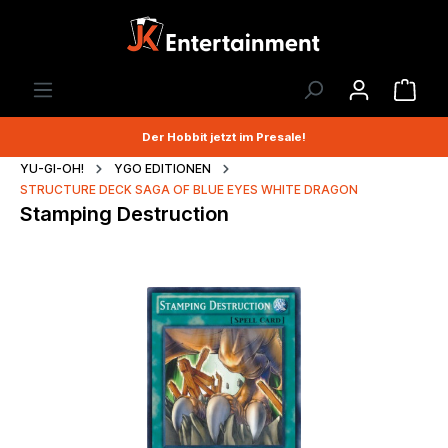
Der Hobbit jetzt im Presale!
YU-GI-OH!
YGO EDITIONEN
STRUCTURE DECK SAGA OF BLUE EYES WHITE DRAGON
Stamping Destruction