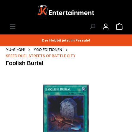
Der Hobbit jetzt im Presale!
YU-GI-OH!
YGO EDITIONEN
SPEED DUEL STREETS OF BATTLE CITY
Foolish Burial