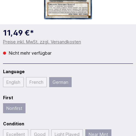
11,49 €*
Preise inkl. MwSt. zzgl. Versandkosten
Nicht mehr verfügbar
Language
English
French
German
First
Nonfirst
Condition
Excellent
Good
Light Played
Near Mint