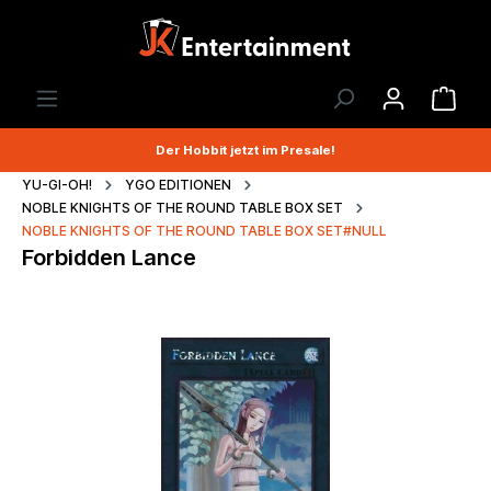
Der Hobbit jetzt im Presale!
YU-GI-OH!
YGO EDITIONEN
NOBLE KNIGHTS OF THE ROUND TABLE BOX SET
NOBLE KNIGHTS OF THE ROUND TABLE BOX SET#NULL
Forbidden Lance