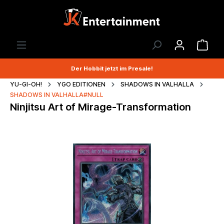
Der Hobbit jetzt im Presale!
YU-GI-OH!
YGO EDITIONEN
SHADOWS IN VALHALLA
SHADOWS IN VALHALLA#NULL
Ninjitsu Art of Mirage-Transformation